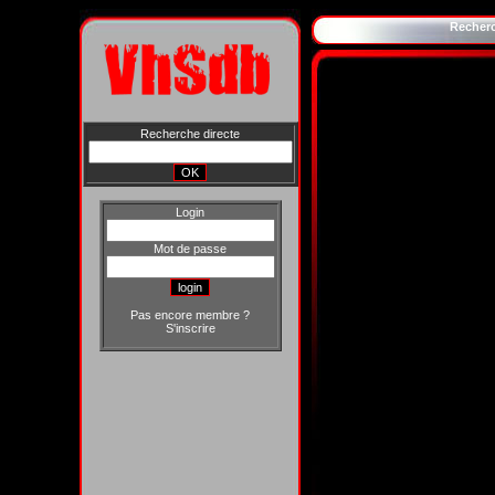
Recher
Recherche directe
Login
Mot de passe
Pas encore membre ?
S'inscrire