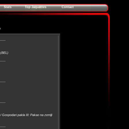
Stats
Top Jaquettes
Contact
r
____
 (BEL)
____
____
____
A) / Gospodari pakla III: Pakao na zemlji
____