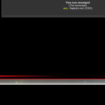
Titre non renseigné
(
The Immortals
)
aka :
Najduža noć (CRO)