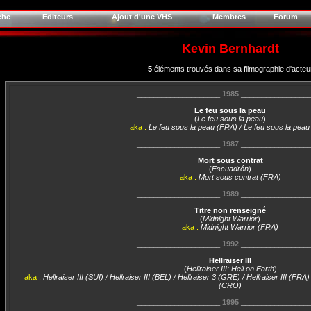
che
Editeurs
Ajout d'une VHS
Membres
Forum
Kevin Bernhardt
5
éléments trouvés dans sa filmographie d'acteu
____________________
1985
________________
Le feu sous la peau
(
Le feu sous la peau
)
aka :
Le feu sous la peau (FRA) / Le feu sous la peau
____________________
1987
________________
Mort sous contrat
(
Escuadrón
)
aka :
Mort sous contrat (FRA)
____________________
1989
________________
Titre non renseigné
(
Midnight Warrior
)
aka :
Midnight Warrior (FRA)
____________________
1992
________________
Hellraiser III
(
Hellraiser III: Hell on Earth
)
aka :
Hellraiser III (SUI) / Hellraiser III (BEL) / Hellraiser 3 (GRE) / Hellraiser III (FR
(CRO)
____________________
1995
________________