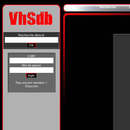
Recherche
Recherche directe
Login
Mot de passe
Pas encore membre ?
S'inscrire