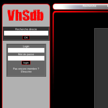
Recherche
Recherche directe
Login
Mot de passe
Pas encore membre ?
S'inscrire