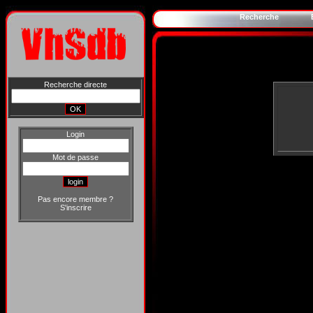
Recherche
Recherche directe
Login
Mot de passe
Pas encore membre ?
S'inscrire