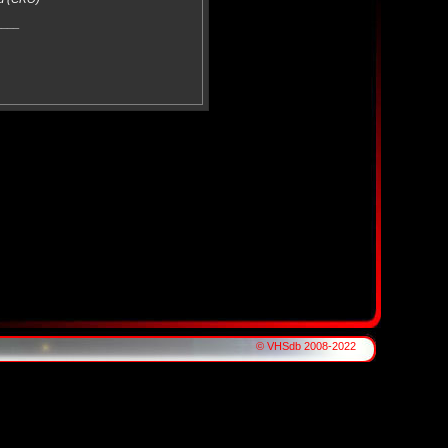
____
© VHSdb 2008-2022