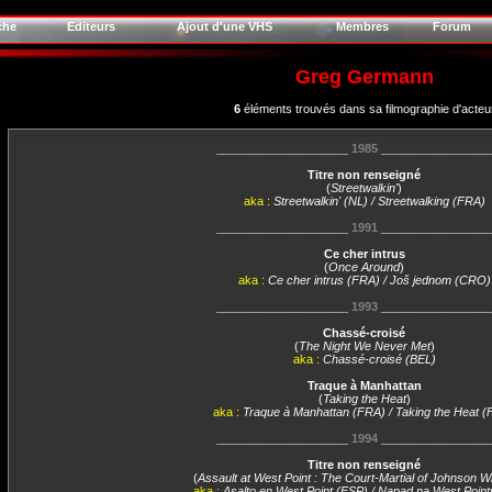
che
Editeurs
Ajout d'une VHS
Membres
Forum
Greg Germann
6
éléments trouvés dans sa filmographie d'acteu
____________________
1985
________________
Titre non renseigné
(
Streetwalkin'
)
aka :
Streetwalkin' (NL) / Streetwalking (FRA)
____________________
1991
________________
Ce cher intrus
(
Once Around
)
aka :
Ce cher intrus (FRA) / Još jednom (CRO)
____________________
1993
________________
Chassé-croisé
(
The Night We Never Met
)
aka :
Chassé-croisé (BEL)
Traque à Manhattan
(
Taking the Heat
)
aka :
Traque à Manhattan (FRA) / Taking the Heat 
____________________
1994
________________
Titre non renseigné
(
Assault at West Point : The Court-Martial of Johnson W
aka :
Asalto en West Point (ESP) / Napad na West Poin