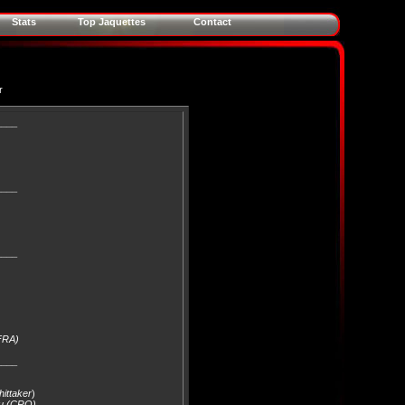
Stats
Top Jaquettes
Contact
r
____
____
____
(FRA)
____
hittaker
)
tu (CRO)