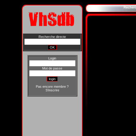
Recher
Recherche directe
Login
Mot de passe
Pas encore membre ?
S'inscrire