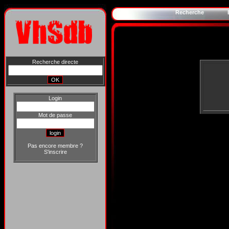
Recherche
Recherche directe
Login
Mot de passe
Pas encore membre ?
S'inscrire