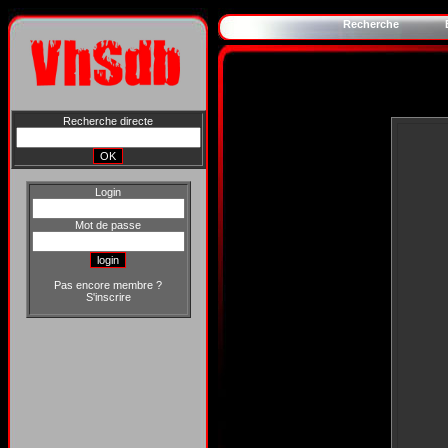
Recherche
Recherche directe
Login
Mot de passe
Pas encore membre ?
S'inscrire