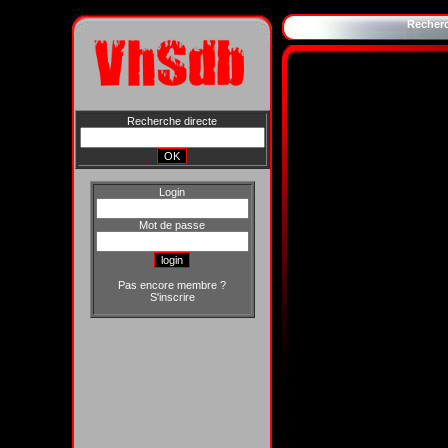
Recher
Recherche directe
Login
Mot de passe
Pas encore membre ?
S'inscrire