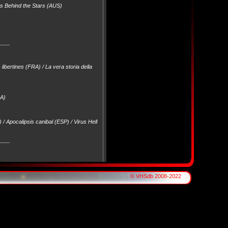
es Behind the Stars (AUS)
____
bertines (FRA) / La vera storia della
RA)
 / Apocalipsis canibal (ESP) / Virus Hell
____
 étrusque (FRA)
© VHSdb 2008-2022
____
ivi Herkul (CRO)
____