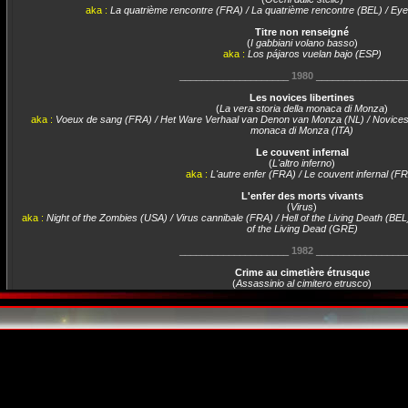
aka :
La quatrième rencontre (FRA) / La quatrième rencontre (BEL) / Ey
Titre non renseigné
(
I gabbiani volano basso
)
aka :
Los pájaros vuelan bajo (ESP)
____________________
1980
________________
Les novices libertines
(
La vera storia della monaca di Monza
)
aka :
Voeux de sang (FRA) / Het Ware Verhaal van Denon van Monza (NL) / Novices li
monaca di Monza (ITA)
Le couvent infernal
(
L'altro inferno
)
aka :
L'autre enfer (FRA) / Le couvent infernal (F
L'enfer des morts vivants
(
Virus
)
aka :
Night of the Zombies (USA) / Virus cannibale (FRA) / Hell of the Living Death (BEL)
of the Living Dead (GRE)
____________________
1982
________________
Crime au cimetière étrusque
(
Assassinio al cimitero etrusco
)
aka :
Crime au cimetière étrusque (FRA) / Crimes au cimetière
____________________
1983
________________
Hercule
(
Hercules
)
aka :
Hercule (FRA) / Les aventures d'Hercule (FRA) / Nepobjed
____________________
1984
________________
La race des violents