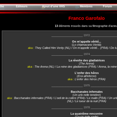
che
Editeurs
Ajout d'une VHS
Membres
Forum
Franco Garofalo
13
éléments trouvés dans sa filmographie d'acte
____________________
1972
________________
On m'appelle vérité...
(
Lo chiamavano Verità
)
aka :
They Called Him Verity (NL) / On m'appelle vérité... (FRA) / De 
____________________
1974
________________
La révolte des gladiatrices
(
The Arena
)
aka :
The Arena (NL) / La reine des gladiatrices (FRA) / Arena, la rein
L'enfer des héros
(
Eroi all'inferno
)
aka :
L'enfer des héros (FRA)
____________________
1975
________________
Bacchanales infernales
(
Un urlo nelle tenebre
)
aka :
Bacchanales infernales (FRA) / L'oeil de la colère (FRA) / Le malin (FRA) / Un urlo
(NL) / Le tueur de la nuit (FRA)
____________________
1978
________________
La quatrième rencontre
(
Occhi dalle stelle
)