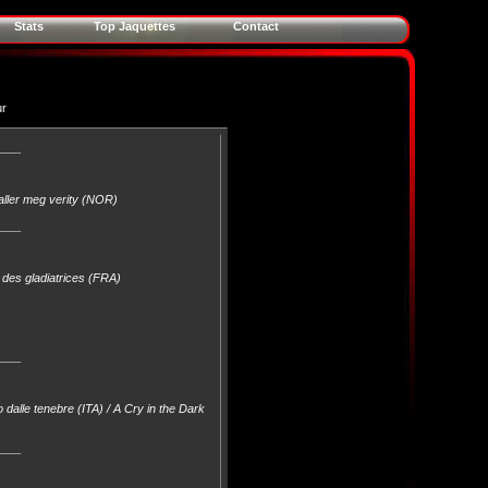
Stats
Top Jaquettes
Contact
ur
____
kaller meg verity (NOR)
____
e des gladiatrices (FRA)
____
 dalle tenebre (ITA) / A Cry in the Dark
____