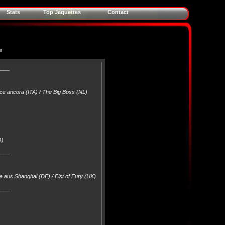
Stats
Top Jaquettes
Contact
ur
____
sce ancora (ITA) / The Big Boss (NL)
A)
____
e aus Shanghai (DE) / Fist of Fury (UK)
____