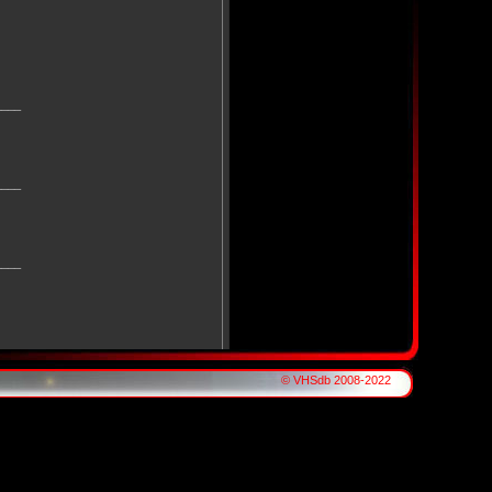
____
____
____
© VHSdb 2008-2022
____