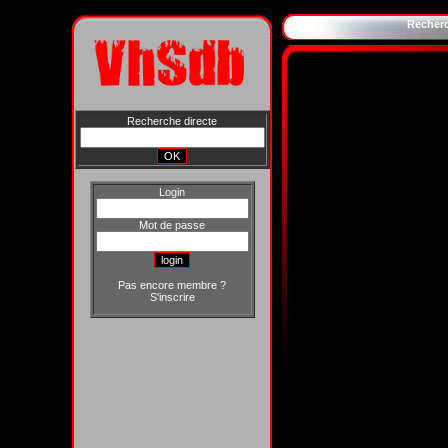
Recher
Recherche directe
Login
Mot de passe
Pas encore membre ?
S'inscrire