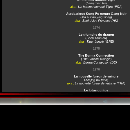
(
Leng mian hu
)
aka :
Un homme nommé Tigre (FRA)
Acrobatique Kung Fu contre Gang Noir
(
Ma lu xiao ying xiong
)
aka :
Back Alley Princess (HK)
____________________
1974
________________
Le triomphe du dragon
(
Shen shan hu
)
aka :
Tiger Jungle (GRE)
____________________
1975
________________
The Burma Connection
(
The Golden Triangle
)
aka :
Burma Connection (DE)
____________________
1976
________________
La nouvelle fureur de vaincre
(
Xin jing wu men
)
aka :
La nouvelle fureur de vaincre (FRA)
Le lotus qui tue
(
Lao hu sha xing
)
aka :
Le lotus qui tue (FRA)
La tête dans le guêpier
(
E tan qun ying hui
)
aka :
La tête dans le guêpier (FRA)
____________________
1978
________________
Diamants et karaté
(
Meng nan da zei yan zhi hu
)