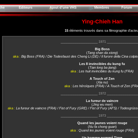
che
Editeurs
Ajout d'une VHS
Membres
Forum
Ying-Chieh Han
15
éléments trouvés dans sa filmographie d'acte
____________________
1971
________________
Big Boss
(
Tang shan da xiong
)
aka :
Big Boss (FRA) / Die Todesfaust des Cheng Li (DE) / Il furore della Cina colpi
Les 8 invincibles du kung fu
(
Tian long ba jiang
)
aka :
Les huit invincibles du kung fu (FRA)
A Touch of Zen
(
Xia nu
)
aka :
Les héroïques (FRA) / A Touch of Zen (FR
____________________
1972
________________
La fureur de vaincre
(
Jing wu men
)
aka :
La fureur de vaincre (FRA) / Fist of Fury (GRE) / Fist of Fury (AFS) / Todesgrüss
____________________
1973
________________
Quand les jaunes voient rouge
(
Nu fa chong guan
)
aka :
Quand les jaunes voient rouge (FRA)
Un homme nommé Tigre