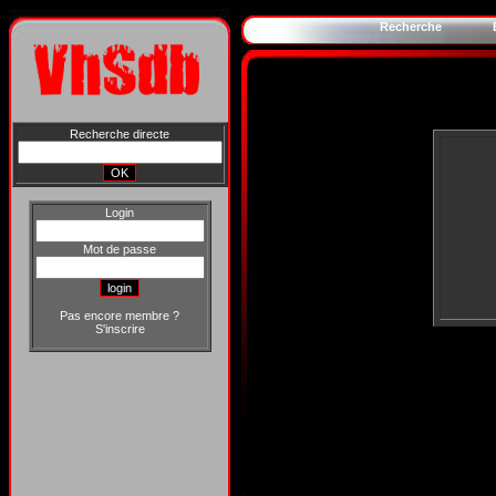
Recherche
Recherche directe
Login
Mot de passe
Pas encore membre ?
S'inscrire