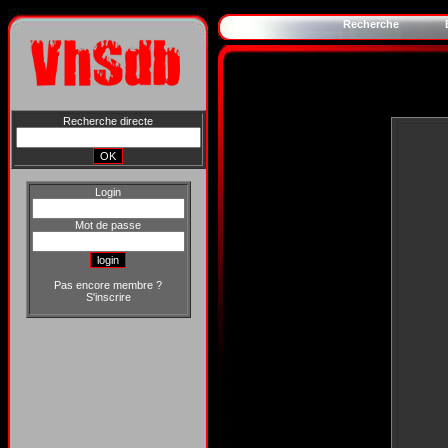
Recherche
Recherche directe
Login
Mot de passe
Pas encore membre ?
S'inscrire