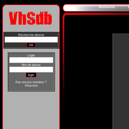
Recherche
Recherche directe
Login
Mot de passe
Pas encore membre ?
S'inscrire