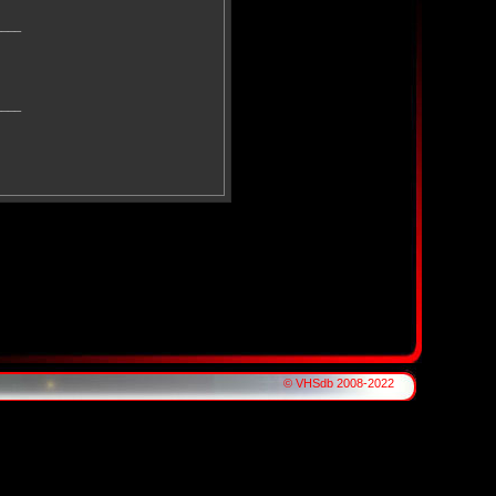
____
____
© VHSdb 2008-2022