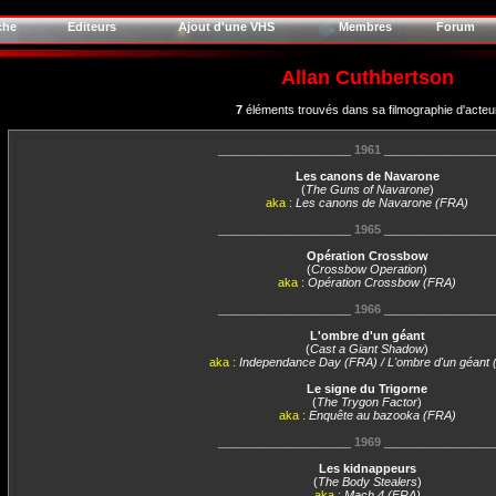
che
Editeurs
Ajout d'une VHS
Membres
Forum
Allan Cuthbertson
7
éléments trouvés dans sa filmographie d'acteu
____________________
1961
________________
Les canons de Navarone
(
The Guns of Navarone
)
aka :
Les canons de Navarone (FRA)
____________________
1965
________________
Opération Crossbow
(
Crossbow Operation
)
aka :
Opération Crossbow (FRA)
____________________
1966
________________
L'ombre d'un géant
(
Cast a Giant Shadow
)
aka :
Independance Day (FRA) / L'ombre d'un géant
Le signe du Trigorne
(
The Trygon Factor
)
aka :
Enquête au bazooka (FRA)
____________________
1969
________________
Les kidnappeurs
(
The Body Stealers
)
aka :
Mach 4 (FRA)