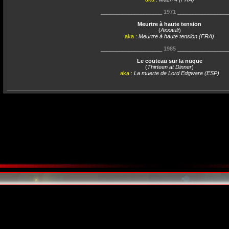
____________________
1971
________________
Meurtre à haute tension
(
Assault
)
aka :
Meurtre à haute tension (FRA)
____________________
1985
________________
Le couteau sur la nuque
(
Thirteen at Dinner
)
aka :
La muerte de Lord Edgware (ESP)