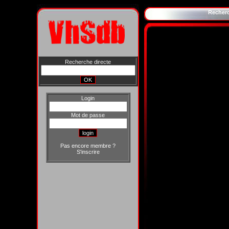
Recher
Recherche directe
Login
Mot de passe
Pas encore membre ?
S'inscrire