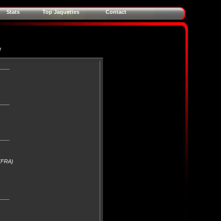
Stats
Top Jaquettes
Contact
r
____
____
____
 (FRA)
____