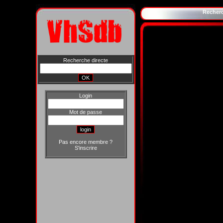
Recher
Recherche directe
Login
Mot de passe
Pas encore membre ?
S'inscrire