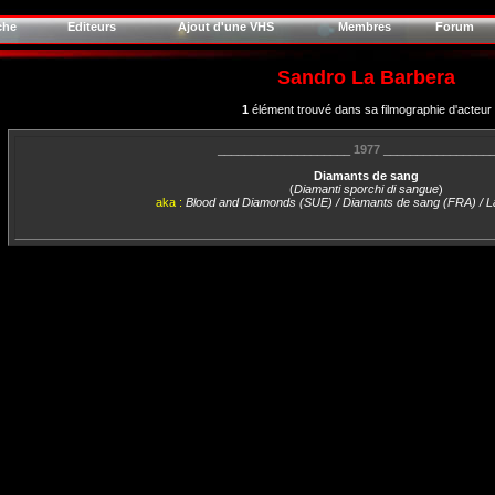
che
Editeurs
Ajout d'une VHS
Membres
Forum
Sandro La Barbera
1
élément trouvé dans sa filmographie d'acteur
____________________
1977
________________
Diamants de sang
(
Diamanti sporchi di sangue
)
aka :
Blood and Diamonds (SUE) / Diamants de sang (FRA) / 