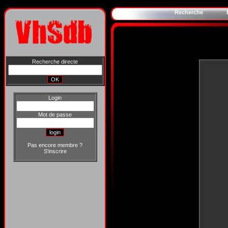
Recherche
Recherche directe
Login
Mot de passe
Pas encore membre ?
S'inscrire