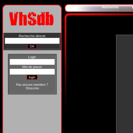
Recherche
Recherche directe
Login
Mot de passe
Pas encore membre ?
S'inscrire