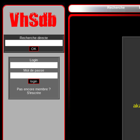
Recherche
Recherche directe
Login
Mot de passe
Pas encore membre ?
S'inscrire
ak