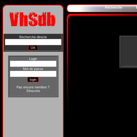
Recherche
Recherche directe
Login
Mot de passe
Pas encore membre ?
S'inscrire