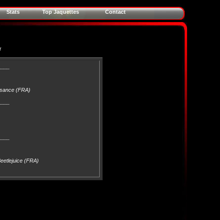
Stats
Top Jaquettes
Contact
r
____
issance (FRA)
____
____
Beetlejuice (FRA)