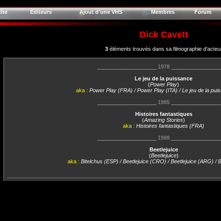
che
Editeurs
Ajout d'une VHS
Membres
Forum
Dick Cavett
3
éléments trouvés dans sa filmographie d'acteu
____________________
1978
________________
Le jeu de la puissance
(
Power Play
)
aka :
Power Play (FRA) / Power Play (ITA) / Le jeu de la pu
____________________
1985
________________
Histoires fantastiques
(
Amazing Stories
)
aka :
Histoires fantastiques (FRA)
____________________
1988
________________
Beetlejuice
(
Beetlejuice
)
aka :
Bitelchus (ESP) / Beetlejuice (CRO) / Beetlejuice (ARG) / 