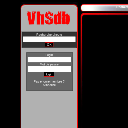
Recher
Recherche directe
Login
Mot de passe
Pas encore membre ?
S'inscrire