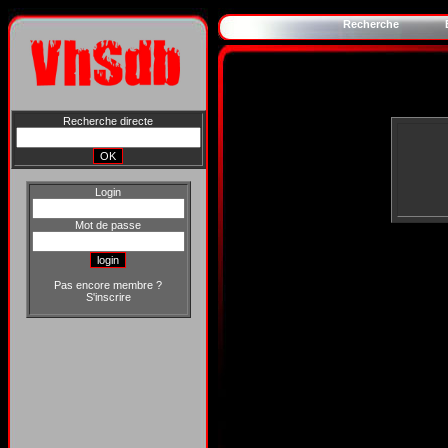
Recherche
Recherche directe
Login
Mot de passe
Pas encore membre ?
S'inscrire