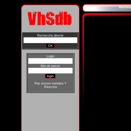
Recher
Recherche directe
Login
Mot de passe
Pas encore membre ?
S'inscrire