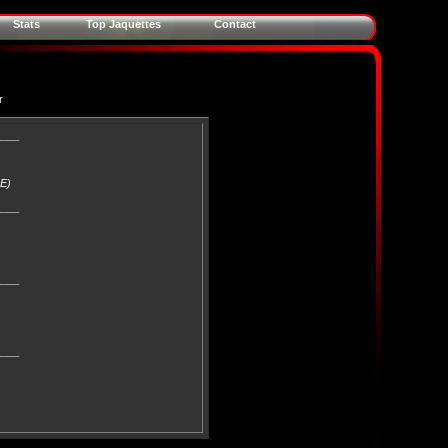
Stats
Top Jaquettes
Contact
r
____
DE)
____
____
____