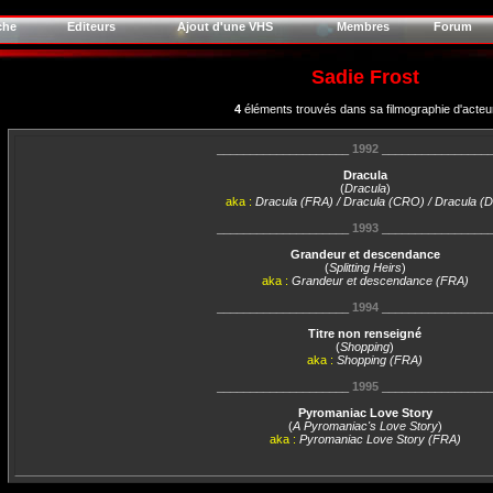
che
Editeurs
Ajout d'une VHS
Membres
Forum
Sadie Frost
4
éléments trouvés dans sa filmographie d'acteu
____________________
1992
________________
Dracula
(
Dracula
)
aka :
Dracula (FRA) / Dracula (CRO) / Dracula (
____________________
1993
________________
Grandeur et descendance
(
Splitting Heirs
)
aka :
Grandeur et descendance (FRA)
____________________
1994
________________
Titre non renseigné
(
Shopping
)
aka :
Shopping (FRA)
____________________
1995
________________
Pyromaniac Love Story
(
A Pyromaniac's Love Story
)
aka :
Pyromaniac Love Story (FRA)