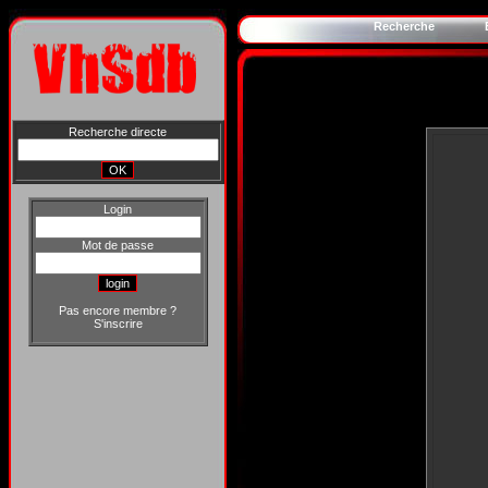
Recherche
Recherche directe
Login
Mot de passe
Pas encore membre ?
S'inscrire