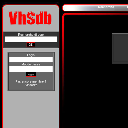
Recherche
Recherche directe
Login
Mot de passe
Pas encore membre ?
S'inscrire