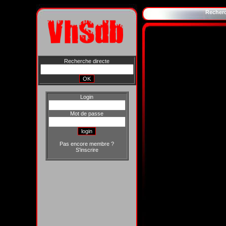
Recher
Recherche directe
Login
Mot de passe
Pas encore membre ?
S'inscrire