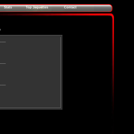
Stats
Top Jaquettes
Contact
r
____
____
____