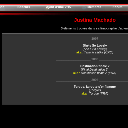
che
Editeurs
Ajout d'une VHS
Membres
Forum
Justina Machado
3
éléments trouvés dans sa filmographie d'acteu
____________________
1997
________________
She's So Lovely
(
She's So Lovely
)
aka :
Tako je slatka (CRO)
____________________
2003
________________
Destination finale 2
(
Final Destination 2
)
aka :
Destination finale 2 (FRA)
____________________
2004
________________
Torque, la route s'enflamme
(
Torque
)
aka :
Torque (FRA)