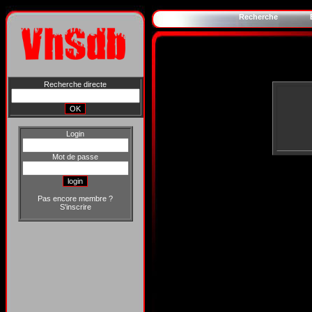
Recherche
Recherche directe
Login
Mot de passe
Pas encore membre ?
S'inscrire