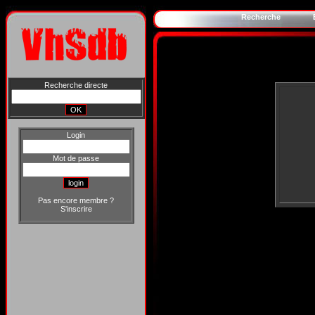
Recherche
Recherche directe
Login
Mot de passe
Pas encore membre ?
S'inscrire