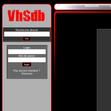
Recherche
Recherche directe
Login
Mot de passe
Pas encore membre ?
S'inscrire