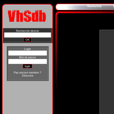
Recherche
Recherche directe
Login
Mot de passe
Pas encore membre ?
S'inscrire