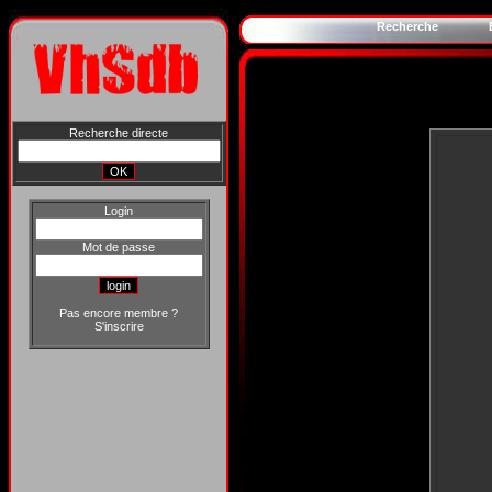
Recherche
Recherche directe
Login
Mot de passe
Pas encore membre ?
S'inscrire