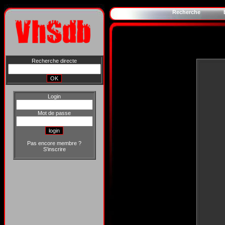
Recherche
Recherche directe
Login
Mot de passe
Pas encore membre ?
S'inscrire