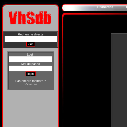
Recherche
Recherche directe
Login
Mot de passe
Pas encore membre ?
S'inscrire