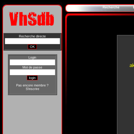
Recherche
Recherche directe
Login
a
Mot de passe
Pas encore membre ?
S'inscrire