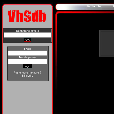
Recherche
Recherche directe
Login
Mot de passe
Pas encore membre ?
S'inscrire