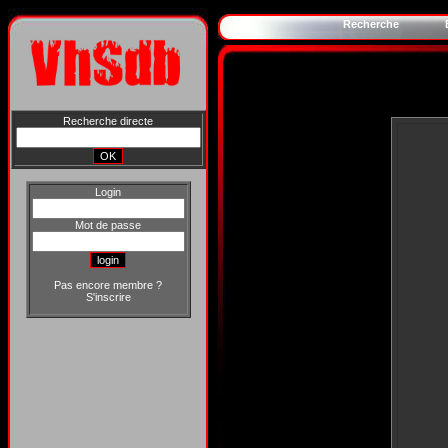
Recherche
Recherche directe
Login
Mot de passe
Pas encore membre ?
S'inscrire