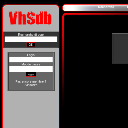
Recherche
Recherche directe
Login
Mot de passe
Pas encore membre ?
S'inscrire