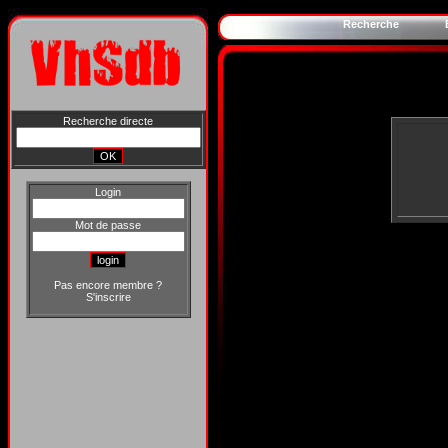
Recherche
Recherche directe
Login
Mot de passe
Pas encore membre ?
S'inscrire