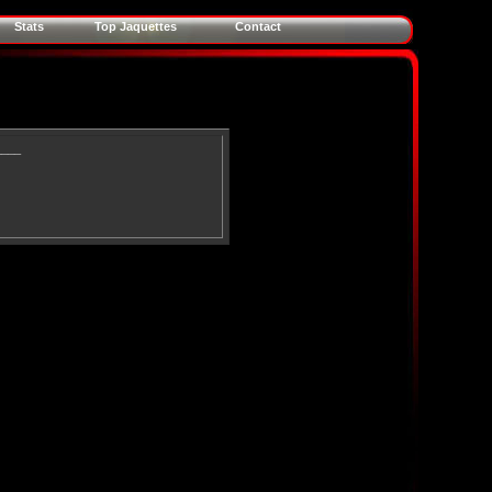
Stats
Top Jaquettes
Contact
____