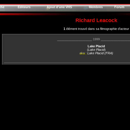
che
Editeurs
Ajout d'une VHS
Membres
Forum
Richard Leacock
1
élément trouvé dans sa filmographie d'acteur
____________________
1999
________________
Lake Placid
(
Lake Placid
)
aka :
Lake Placid (FRA)