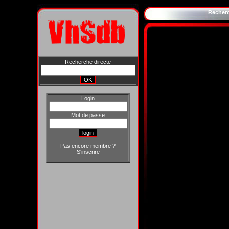
Recher
Recherche directe
Login
Mot de passe
Pas encore membre ?
S'inscrire