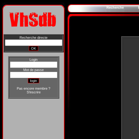
Recherche
Recherche directe
Login
Mot de passe
Pas encore membre ?
S'inscrire