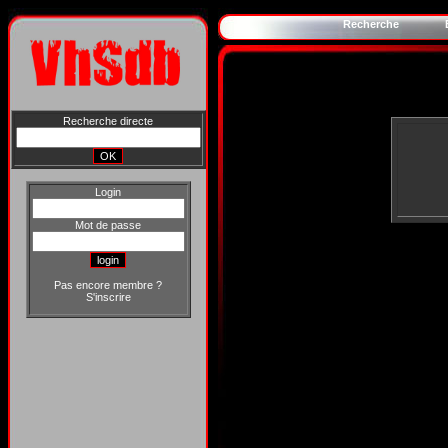
Recherche
Recherche directe
Login
Mot de passe
Pas encore membre ?
S'inscrire