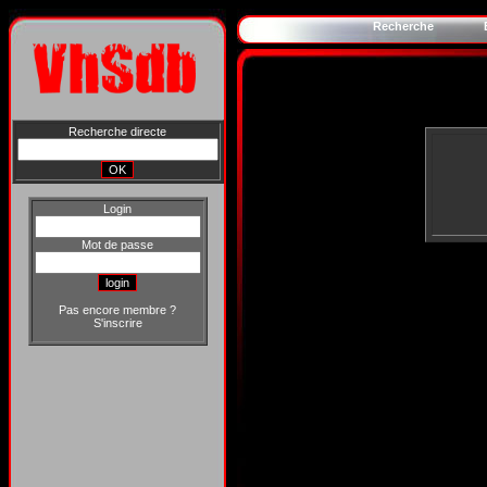
Recherche
Recherche directe
Login
Mot de passe
Pas encore membre ?
S'inscrire