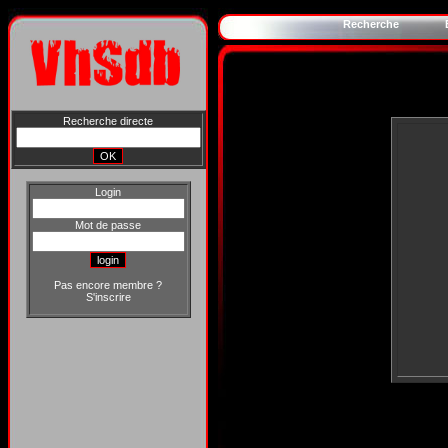
Recherche
Recherche directe
Login
Mot de passe
Pas encore membre ?
S'inscrire