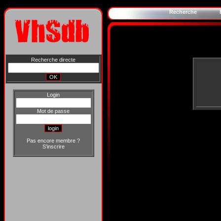
Recherche
Recherche directe
Login
Mot de passe
Pas encore membre ?
S'inscrire