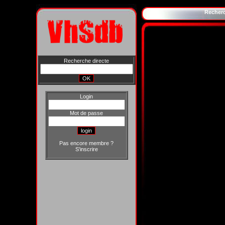
Recher
Recherche directe
Login
Mot de passe
Pas encore membre ?
S'inscrire