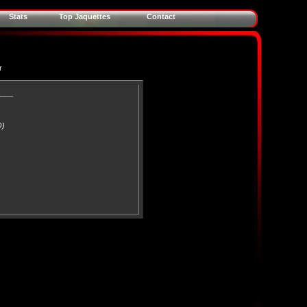
Stats
Top Jaquettes
Contact
r
____
O)