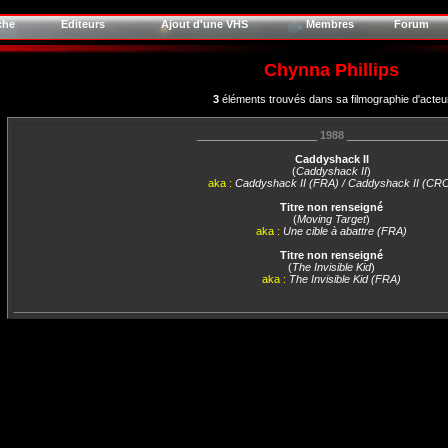
che
Editeurs
Ajout d'une VHS
Membres
Forum
Chynna Phillips
3
éléments trouvés dans sa filmographie d'acteu
____________________
1988
________________
Caddyshack II
(
Caddyshack II
)
aka :
Caddyshack II (FRA) / Caddyshack II (CR
Titre non renseigné
(
Moving Target
)
aka :
Une cible à abattre (FRA)
Titre non renseigné
(
The Invisible Kid
)
aka :
The Invisible Kid (FRA)