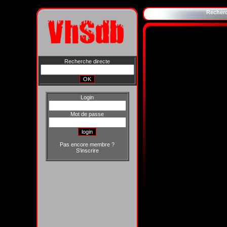
Recher
Recherche directe
Login
Mot de passe
Pas encore membre ?
S'inscrire