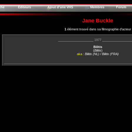
che
Editeurs
Ajout d'une VHS
Membres
Forum
Jane Buckle
1
élément trouvé dans sa filmographie d'acteur
____________________
1977
________________
Bilitis
(
Bilitis
)
aka :
Bilitis (NL) / Bilitis (FRA)