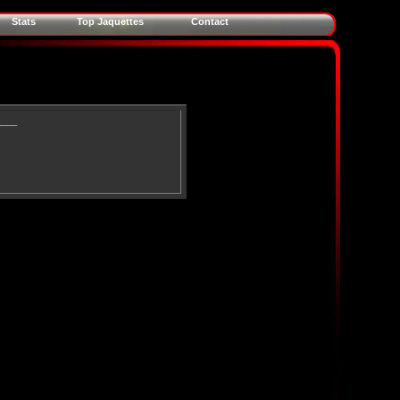
Stats
Top Jaquettes
Contact
____