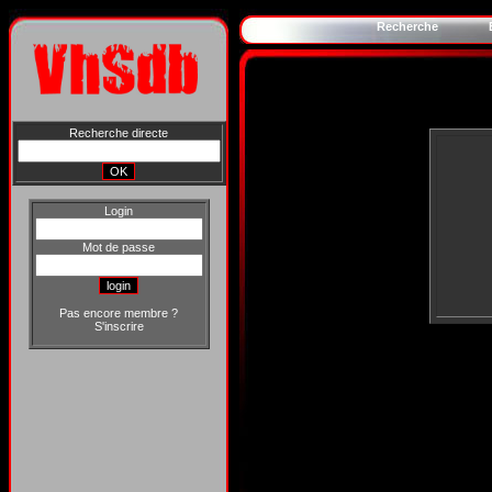
Recherche
Recherche directe
Login
Mot de passe
Pas encore membre ?
S'inscrire