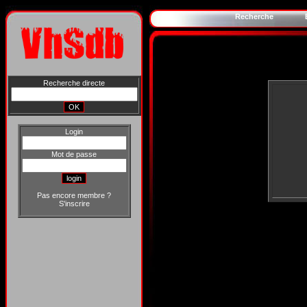
Recherche
Recherche directe
Login
Mot de passe
Pas encore membre ?
S'inscrire