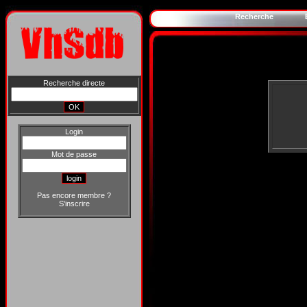
Recherche
Recherche directe
Login
Mot de passe
Pas encore membre ?
S'inscrire