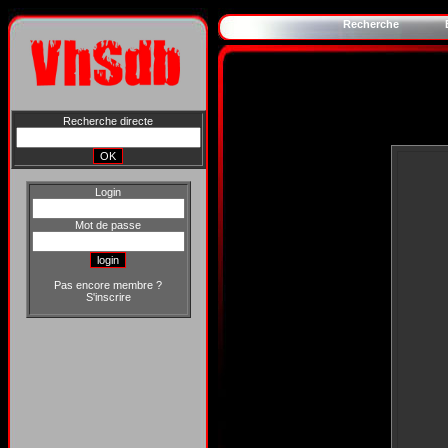
Recherche
Recherche directe
Login
Mot de passe
Pas encore membre ?
S'inscrire