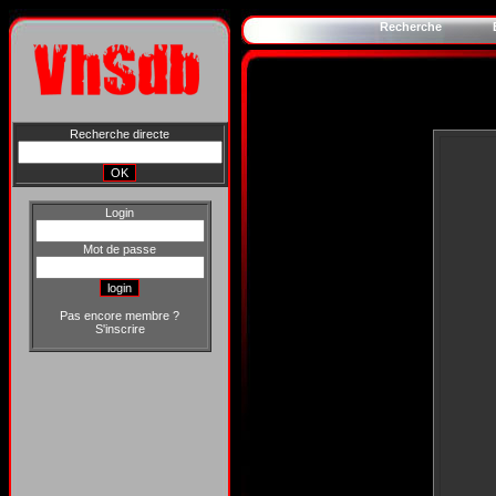
Recherche
Recherche directe
Login
Mot de passe
Pas encore membre ?
S'inscrire