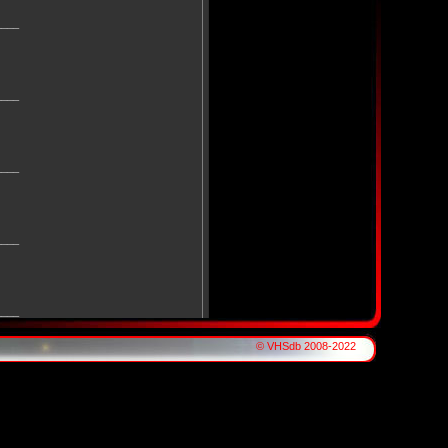
____
____
____
____
____
© VHSdb 2008-2022
____
A)