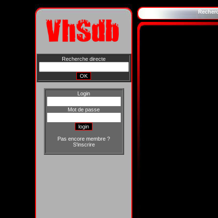
Recher
Recherche directe
Login
Mot de passe
Pas encore membre ?
S'inscrire