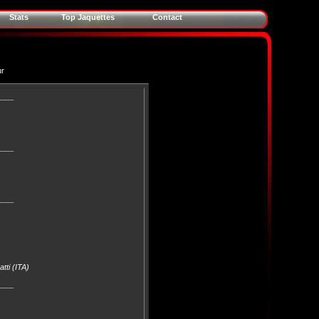
Stats
Top Jaquettes
Contact
ur
____
____
____
tti (ITA)
____