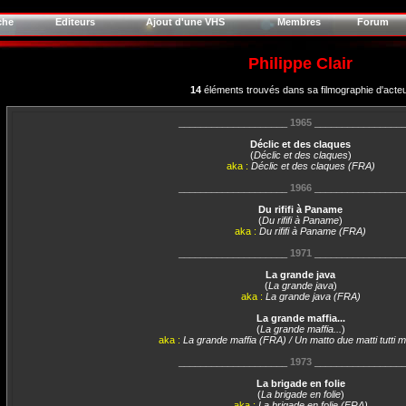
che
Editeurs
Ajout d'une VHS
Membres
Forum
Philippe Clair
14
éléments trouvés dans sa filmographie d'acte
____________________
1965
________________
Déclic et des claques
(
Déclic et des claques
)
aka :
Déclic et des claques (FRA)
____________________
1966
________________
Du rififi à Paname
(
Du rififi à Paname
)
aka :
Du rififi à Paname (FRA)
____________________
1971
________________
La grande java
(
La grande java
)
aka :
La grande java (FRA)
La grande maffia...
(
La grande maffia...
)
aka :
La grande maffia (FRA) / Un matto due matti tutti ma
____________________
1973
________________
La brigade en folie
(
La brigade en folie
)
aka :
La brigade en folie (FRA)