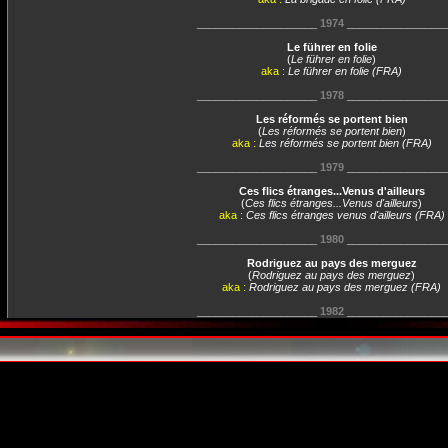
____________________
1974
________________
Le führer en folie
(
Le führer en folie
)
aka :
Le führer en folie (FRA)
____________________
1978
________________
Les réformés se portent bien
(
Les réformés se portent bien
)
aka :
Les réformés se portent bien (FRA)
____________________
1979
________________
Ces flics étranges...Venus d'ailleurs
(
Ces flics étranges...Venus d'ailleurs
)
aka :
Ces flics étranges venus d'ailleurs (FRA)
____________________
1980
________________
Rodriguez au pays des merguez
(
Rodriguez au pays des merguez
)
aka :
Rodriguez au pays des merguez (FRA)
____________________
1982
________________
Plus beau que moi, tu meurs
(
Plus beau que moi, tu meurs
)
aka :
Plus beau que moi tu meurs (FRA)
____________________
1984
________________
Par où t'es rentré ? On t'a pas vu sortir
(
Par où t'es rentré ? On t'a pas vu sortir
)
aka :
Par où t'es rentré... on t'a pas vu sortir (FR